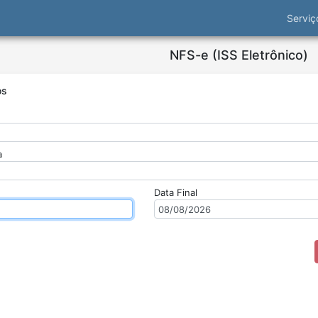
Servi
NFS-e (ISS Eletrônico)
os
a
Data Final